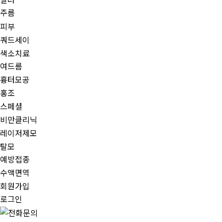
주름
피부
쿼드세이
색소치료
여드름
흉터모공
홍조
스페셜
비만클리닉
레이저제모
탈모
예방접종
수액면역
회원가입
로그인