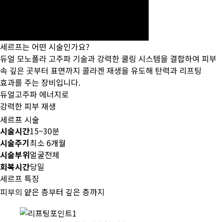
세르프는 어떤 시술인가요?
듀얼 모노폴라 고주파 기술과 강력한 쿨링 시스템을 결합하여 피부
속 깊은 곳부터 표면까지 콜라겐 재생을 유도해 탄력과 리프팅
효과를 주는 장비입니다.
듀얼고주파 에너지로
강력한 피부 재생
세르프 시술
시술시간
15~30분
시술주기
최소 6개월
시술부위
얼굴전체
회복시간
당일
세르프 특징
피부의 얕은 층부터 깊은 층까지