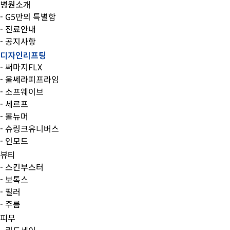
병원소개
- G5만의 특별함
- 진료안내
- 공지사항
디자인리프팅
- 써마지FLX
- 울쎄라피프라임
- 소프웨이브
- 세르프
- 볼뉴머
- 슈링크유니버스
- 인모드
뷰티
- 스킨부스터
- 보톡스
- 필러
- 주름
피부
- 쿼드세이