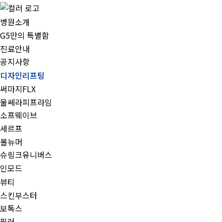
병원소개
G5만의 특별함
진료안내
공지사항
디자인리프팅
써마지FLX
울쎄라피프라임
소프웨이브
세르프
볼뉴머
슈링크유니버스
인모드
뷰티
스킨부스터
보톡스
필러