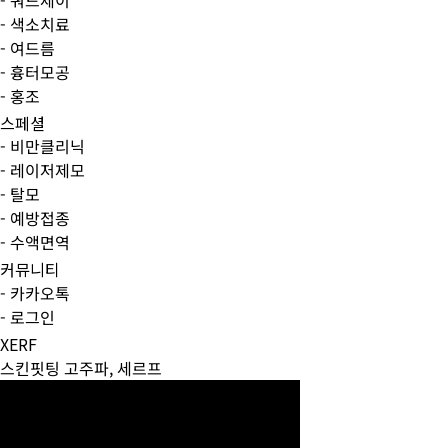
- 색소치료
- 여드름
- 흉터모공
- 홍조
스페셜
- 비만클리닉
- 레이저제모
- 탈모
- 예방접종
- 수액면역
커뮤니티
- 카카오톡
- 로그인
XERF
스킨핏팅 고주파, 세르프