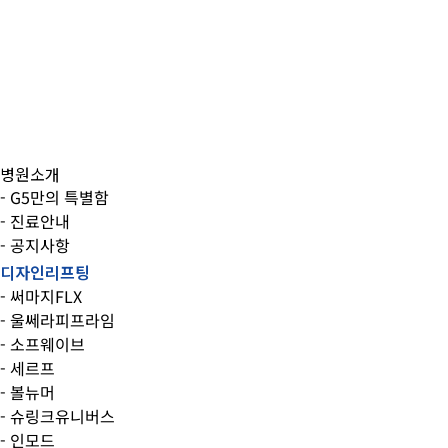
병원소개
- G5만의 특별함
- 진료안내
- 공지사항
디자인리프팅
- 써마지FLX
- 울쎄라피프라임
- 소프웨이브
- 세르프
- 볼뉴머
- 슈링크유니버스
- 인모드