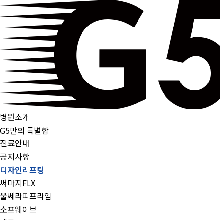
병원소개
G5만의 특별함
진료안내
공지사항
디자인리프팅
써마지FLX
울쎄라피프라임
소프웨이브