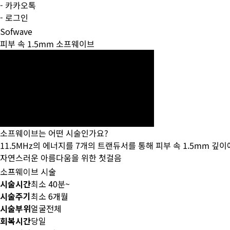
- 카카오톡
- 로그인
Sofwave
피부 속 1.5mm 소프웨이브
소프웨이브는 어떤 시술인가요?
11.5MHz의 에너지를 7개의 트랜듀서를 통해 피부 속 1.5mm 깊
자연스러운 아름다움을 위한 첫걸음
소프웨이브 시술
시술시간
최소 40분~
시술주기
최소 6개월
시술부위
얼굴전체
회복시간
당일