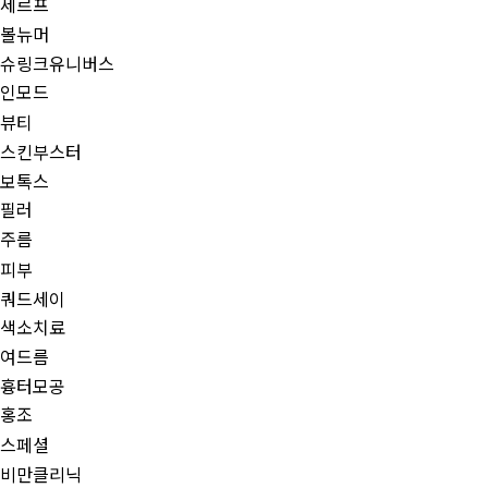
세르프
볼뉴머
슈링크유니버스
인모드
뷰티
스킨부스터
보톡스
필러
주름
피부
쿼드세이
색소치료
여드름
흉터모공
홍조
스페셜
비만클리닉