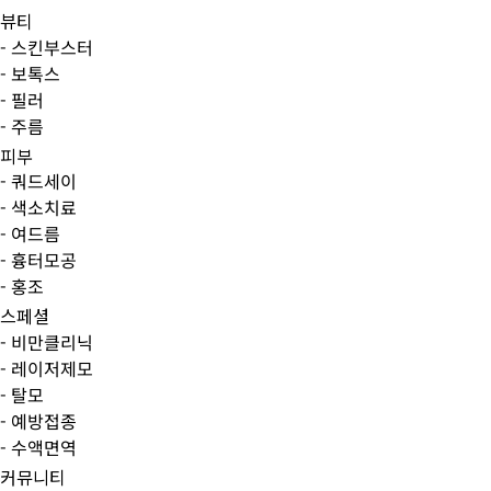
뷰티
- 스킨부스터
- 보톡스
- 필러
- 주름
피부
- 쿼드세이
- 색소치료
- 여드름
- 흉터모공
- 홍조
스페셜
- 비만클리닉
- 레이저제모
- 탈모
- 예방접종
- 수액면역
커뮤니티