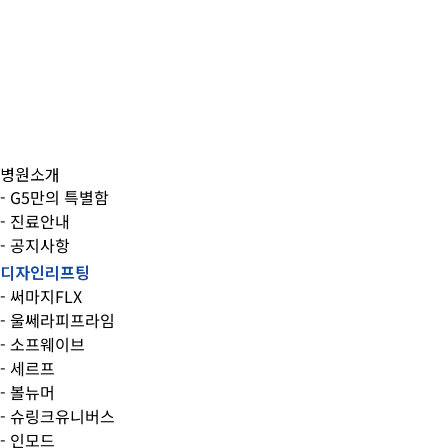
병원소개
- G5만의 특별함
- 진료안내
- 공지사항
디자인리프팅
- 써마지FLX
- 울쎄라피프라임
- 소프웨이브
- 세르프
- 볼뉴머
- 슈링크유니버스
- 인모드