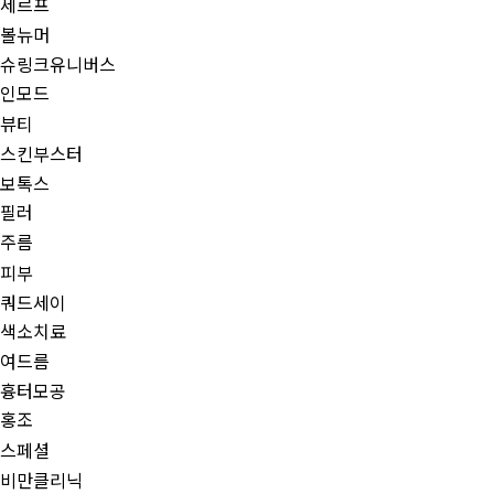
세르프
볼뉴머
슈링크유니버스
인모드
뷰티
스킨부스터
보톡스
필러
주름
피부
쿼드세이
색소치료
여드름
흉터모공
홍조
스페셜
비만클리닉