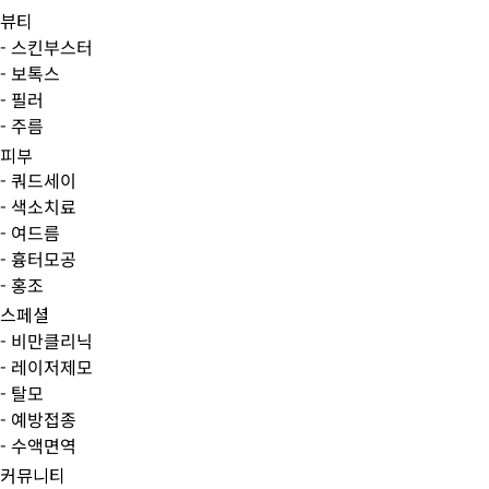
뷰티
- 스킨부스터
- 보톡스
- 필러
- 주름
피부
- 쿼드세이
- 색소치료
- 여드름
- 흉터모공
- 홍조
스페셜
- 비만클리닉
- 레이저제모
- 탈모
- 예방접종
- 수액면역
커뮤니티