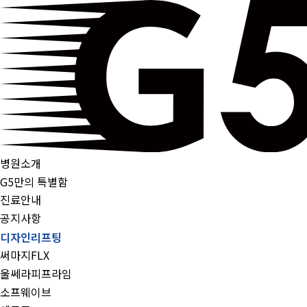
병원소개
G5만의 특별함
진료안내
공지사항
디자인리프팅
써마지FLX
울쎄라피프라임
소프웨이브