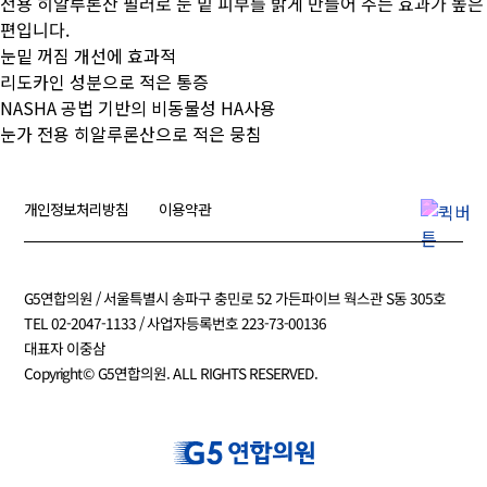
전용 히알루론산 필러로 눈 밑 피부를 밝게 만들어 주는 효과가 높은
편입니다.
눈밑 꺼짐 개선에 효과적
리도카인 성분으로 적은 통증
NASHA 공법 기반의 비동물성 HA사용
눈가 전용 히알루론산으로 적은 뭉침
개인정보처리방침
이용약관
G5연합의원 / 서울특별시 송파구 충민로 52 가든파이브 웍스관 S동 305호
TEL 02-2047-1133 / 사업자등록번호 223-73-00136
대표자 이중삼
Copyright© G5연합의원. ALL RIGHTS RESERVED.