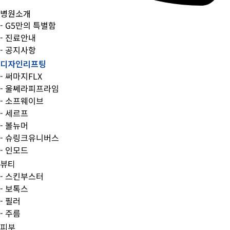
병원소개
- G5만의 특별함
- 진료안내
- 공지사항
디자인리프팅
- 써마지FLX
- 울쎄라피프라임
- 소프웨이브
- 세르프
- 볼뉴머
- 슈링크유니버스
- 인모드
뷰티
- 스킨부스터
- 보톡스
- 필러
- 주름
피부