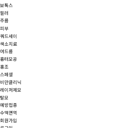
보톡스
필러
주름
피부
쿼드세이
색소치료
여드름
흉터모공
홍조
스페셜
비만클리닉
레이저제모
탈모
예방접종
수액면역
회원가입
로그인