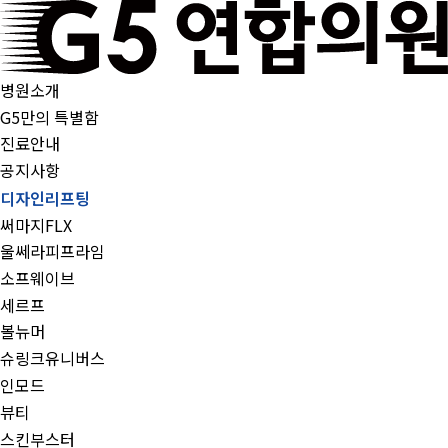
병원소개
G5만의 특별함
진료안내
공지사항
디자인리프팅
써마지FLX
울쎄라피프라임
소프웨이브
세르프
볼뉴머
슈링크유니버스
인모드
뷰티
스킨부스터